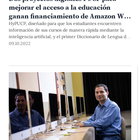
mejorar el acceso a la educación
ganan financiamiento de Amazon Web
Services
HyPUCP, diseñado para que los estudiantes encuentren
información de sus cursos de manera rápida mediante la
inteligencia artificial, y el primer Diccionario de Lengua de
Señas Peruanas son las dos investigaciones PUCP que
09.10.2022
obtuvieron una subvención de US$ 10 mil para utilizar los
servicios de almacenamiento en la nube de Amazon.