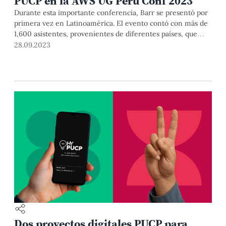
PUCP en la AWS UG Perú Conf 2023
Durante esta importante conferencia, Barr se presentó por
primera vez en Latinoamérica. El evento contó con más de
1,600 asistentes, provenientes de diferentes países, que
disfrutaron de charlas, talleres, workshops y actividades
28.09.2023
relacionadas con el mundo de la nube. Una ocasión
inmejorable para aprender más sobre las nuevas
tecnologías y hacer networking.
Dos proyectos digitales PUCP para