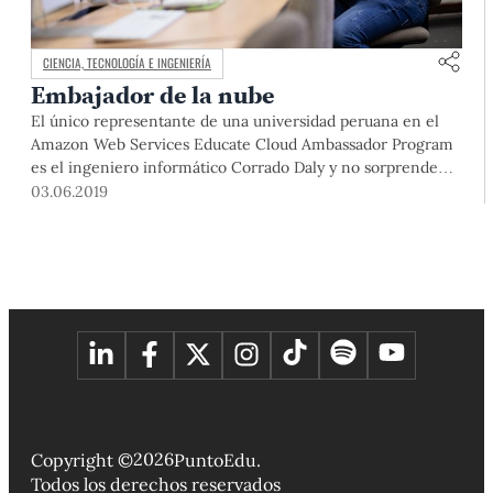
CIENCIA, TECNOLOGÍA E INGENIERÍA
Embajador de la nube
El único representante de una universidad peruana en el
Amazon Web Services Educate Cloud Ambassador Program
es el ingeniero informático Corrado Daly y no sorprende
pues, a lo largo de su carrera, se ha dedicado a enseñar
03.06.2019
cómo utilizar la tecnología.
2026
Copyright ©
PuntoEdu.
Todos los derechos reservados