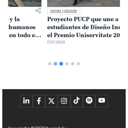
CULTURA Y CREACIÓN
Proyecto PUCP que une a artesanos y
estudiantes de Diseño Industrial gana
el Premio Uniservitate 2026
17.07.2026
1