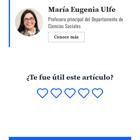
Sociología, de la PUCP, donde también se
María Eugenia Ulfe
desempeña como directora del Doctorado en
Profesora principal del Departamento de
Sociología y como investigadora del Grupo de
Ciencias Sociales
Investigación en Estado y Sociedad (GIES).
Especialista en sociología política y […]
Conoce más
¿Te fue útil este artículo?