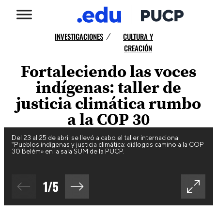
INVESTIGACIONES
CULTURA Y
/
CREACIÓN
Fortaleciendo las voces
indígenas: taller de
justicia climática rumbo
a la COP 30
Del 23 al 25 de abril se llevó a cabo el taller internacional
“Pueblos indígenas y justicia climática: diálogos camino a la COP
30 Belém» en la sala SUM de la PUCP.
1
/
5