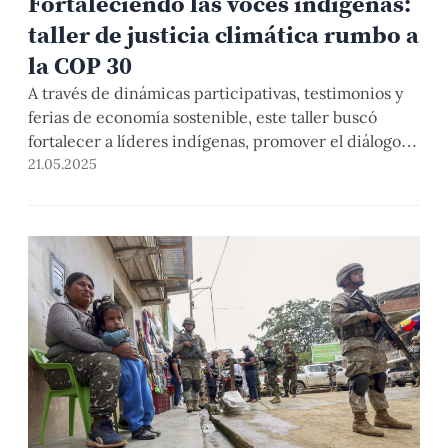
Fortaleciendo las voces indígenas:
taller de justicia climática rumbo a
la COP 30
A través de dinámicas participativas, testimonios y
ferias de economía sostenible, este taller buscó
fortalecer a líderes indígenas, promover el diálogo
intercultural y sentar las bases para que sus saberes
21.05.2025
sean escuchados de manera efectiva en la agenda de
la COP 30 a realizarse en Belém (Brasil) en
noviembre de este año. El taller se dividió en tres
bloques temáticos, los cuales se dividieron en
territorios seguros, economías y conocimiento
indígena, e incidencia y participación.