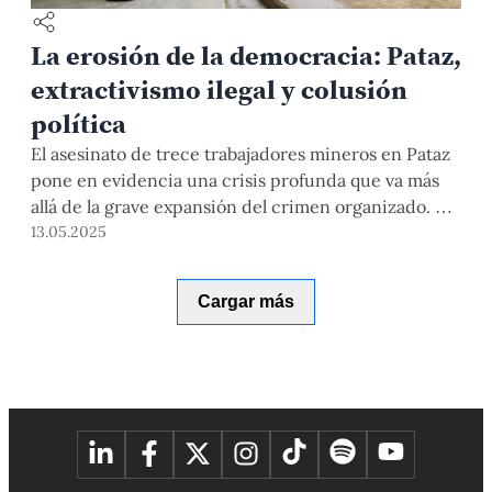
La erosión de la democracia: Pataz,
extractivismo ilegal y colusión
política
El asesinato de trece trabajadores mineros en Pataz
pone en evidencia una crisis profunda que va más
allá de la grave expansión del crimen organizado. Si
bien las bandas criminales actúan sin freno estos
13.05.2025
días, limitar la explicación de lo sucedido a un
hecho aislado es insuficiente. Este crimen es parte
Cargar más
de un entramado donde […]