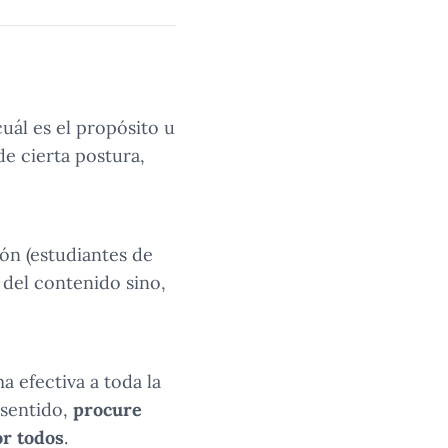
uál es el propósito u
e cierta postura,
ión (estudiantes de
 del contenido sino,
a efectiva a toda la
e sentido,
procure
or todos
.