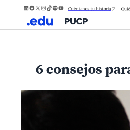
LinkedIn
Facebook
X
Instagram
TikTok
Spotify
YouTube
Cuéntanos tu historia
Qui
6 consejos par