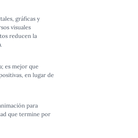
ales, gráficas y
sos visuales
tos reducen la
.
a; es mejor que
positivas, en lugar de
 animación para
idad que termine por