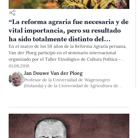
“La reforma agraria fue necesaria y de
vital importancia, pero su resultado
ha sido totalmente distinto del
propuesto al inicio»
En el marco de los 50 años de la Reforma Agraria peruana,
Van der Ploeg participó en el seminario internacional
organizado por el Taller Etnológico de Cultura Política –
PUCP. Como ingeniero agrónomo, se especializó en temas
01.08.2019
de sociología y economía de países en desarrollo. Durante la
Jan Douwe Van der Ploeg
década de los setenta vivió en el norte del país. En Piura,
Profesor de la Universidad de Wageningen
estudió las múltiples contradicciones del proceso de la
(Holanda) y de la Universidad de Agricultura de
reforma agraria. Se trata de un personaje reconocido
China
internacionalmente en temas relacionados al campesinado
y territorio.