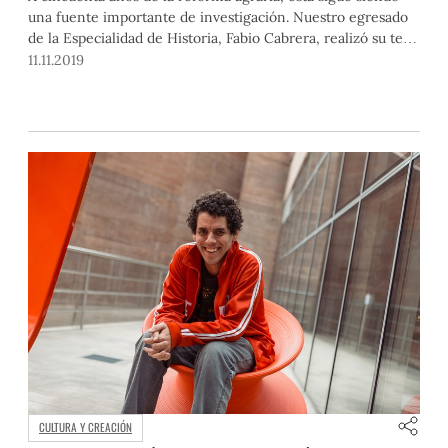
una fuente importante de investigación. Nuestro egresado
de la Especialidad de Historia, Fabio Cabrera, realizó su tesis
de licenciatura sobre el conflicto en esa época por la
11.11.2019
hacienda Huando. su trabajo obtuvo, la semana pasada, la
Beca Riva-Agüero Bustamante de la Fuente.
CULTURA Y CREACIÓN