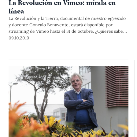
La Revolución en Vimeo: mírala en
línea
La Revolución y la Tierra, documental de nuestro egresado
y docente Gonzalo Benavente, estará disponible por
streaming de Vimeo hasta el 31 de octubre. ¿Quieres saber
más sobre el papel de Velasco, la Reforma Agraria, y las
09.10.2019
repercusiones en la sociedad de antes y ahora? Conoce los
detalles de este documental, la cinta de no ficción peruana
más vista en salas de cine, en esta nota.