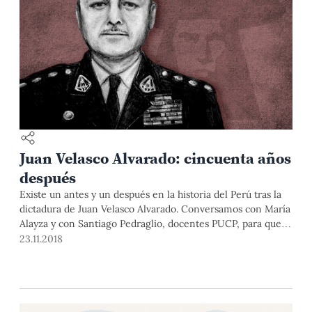
Juan Velasco Alvarado: cincuenta años
después
Existe un antes y un después en la historia del Perú tras la
dictadura de Juan Velasco Alvarado. Conversamos con María
Alayza y con Santiago Pedraglio, docentes PUCP, para que
nos brinden un análisis sobre el gobierno militar.
23.11.2018