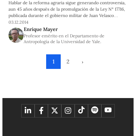
Hablar de la reforma agraria sigue generando controversia,
aun 45 años después de la promulgación de la Ley N° 17716,
publicada durante el gobierno militar de Juan Velasco
Alvarado. ¿Quién ganó y quién perdió en este proceso?
03.12.2014
¿Cuál es el impacto que dejó la reforma agraria en nuestra
Enrique Mayer
sociedad? Al respecto conversamos con el antropólogo y
Profesor emérito en el Departamento de
economista peruano Enrique Mayer, quien radica en EE.UU.
Antropología de la Universidad de Yale.
y nos visitó a mediados de noviembre como invitado
especial del XII Coloquio de Estudiantes de Antropología,
organizado por la Especialidad de Antropología de la
1
2
›
Facultad de Ciencias Sociales de la PUCP.