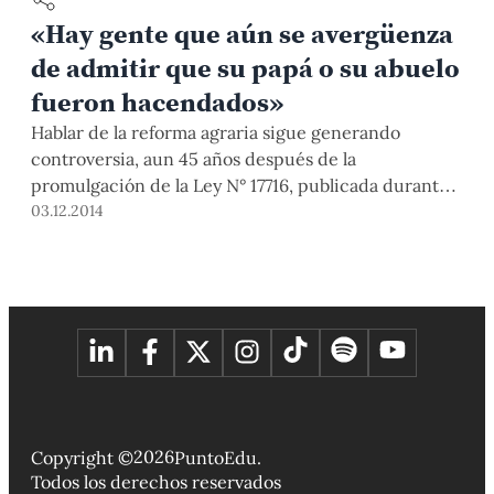
«Hay gente que aún se avergüenza
de admitir que su papá o su abuelo
fueron hacendados»
Hablar de la reforma agraria sigue generando
controversia, aun 45 años después de la
promulgación de la Ley N° 17716, publicada durante
el gobierno militar de Juan Velasco Alvarado. ¿Quién
03.12.2014
ganó y quién perdió en este proceso? ¿Cuál es el
impacto que dejó la reforma agraria en nuestra
sociedad? Al respecto conversamos con el
antropólogo y economista peruano Enrique Mayer,
quien radica en EE.UU. y nos visitó a mediados de
noviembre como invitado especial del XII Coloquio
de Estudiantes de Antropología, organizado por la
Especialidad de Antropología de la Facultad de
Ciencias Sociales de la PUCP.
2026
Copyright ©
PuntoEdu.
Todos los derechos reservados