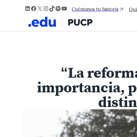
LinkedIn
Facebook
X
Instagram
TikTok
Spotify
YouTube
Cuéntanos tu historia
Qui
“La reforma
importancia, p
disti