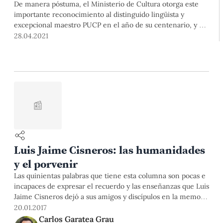
De manera póstuma, el Ministerio de Cultura otorga este
importante reconocimiento al distinguido lingüista y
excepcional maestro PUCP en el año de su centenario, y en
mérito a su amplia trayectoria y gran aporte intelectual al
28.04.2021
país.
📰
Luis Jaime Cisneros: las humanidades
y el porvenir
Las quinientas palabras que tiene esta columna son pocas e
incapaces de expresar el recuerdo y las enseñanzas que Luis
Jaime Cisneros dejó a sus amigos y discípulos en la memoria
y en el corazón. Quienes tuvimos la suerte y el privilegio de
20.01.2017
conocerlo sabemos bien que no hay exageración en ello. De
Carlos Garatea Grau