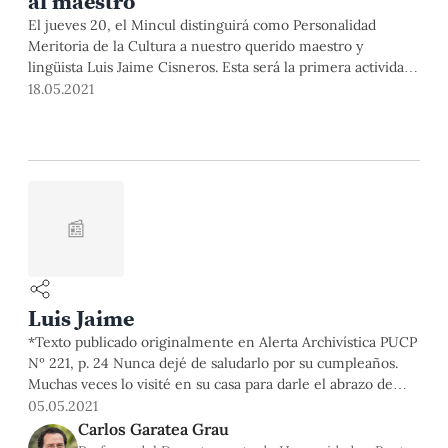
al maestro
El jueves 20, el Mincul distinguirá como Personalidad
Meritoria de la Cultura a nuestro querido maestro y
lingüista Luis Jaime Cisneros. Esta será la primera actividad
de un ciclo de conferencias que se dedica a su obra y figura.
18.05.2021
Asimismo, el 28 de este mes tendremos una ceremonia por
su 100 años con la participación de sus antiguos alumnos y
colegas.
📰
Luis Jaime
*Texto publicado originalmente en Alerta Archivística PUCP
Nº 221, p. 24 Nunca dejé de saludarlo por su cumpleaños.
Muchas veces lo visité en su casa para darle el abrazo de
rigor; en otras, cuando la distancia se interpuso, confié a
05.05.2021
una rápida llamada telefónica o a una carta el saludo que no
Carlos Garatea Grau
podía dar en persona. Por