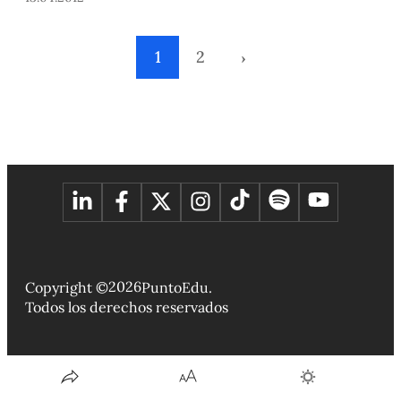
Cisneros, por esas cosas que tenía el maestro de querer
encausar vocaciones (le había hecho la confidencia
1
2
›
2026
Copyright ©
PuntoEdu.
Todos los derechos reservados