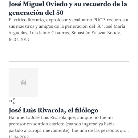
José Miguel Oviedo y su recuerdo de la
generación del 50
El crítico literario, exprofesor y exalumno PUCP, recuerda a
sus maestros y amigos de la generación del 50: José María
Arguedas, Luis Jaime Cisneros, Sebastián Salazar Bondy,
Mario Vargas Llosa, Luis Loayza y Abelardo Oquendo.
16.04.2013
📰
José Luis Rivarola, el filólogo
Ha muerto José Luis Rivarola que, aunque no fue mi
profesor en sentido estricto (cuando ingresé ya había
partido a Europa nuevamente), fue una de las personas que
definió mi vocación. En el verano de 1996, Luis Jaime
13.04.2012