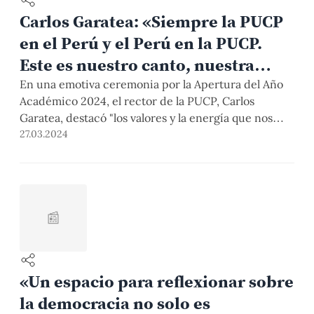
Carlos Garatea: «Siempre la PUCP
en el Perú y el Perú en la PUCP.
Este es nuestro canto, nuestra
esperanza y nuestra fe»
En una emotiva ceremonia por la Apertura del Año
Académico 2024, el rector de la PUCP, Carlos
Garatea, destacó "los valores y la energía que nos
hacen una gran comunidad al servicio del bien
27.03.2024
común". A continuación, su discurso completo:
📰
«Un espacio para reflexionar sobre
la democracia no solo es