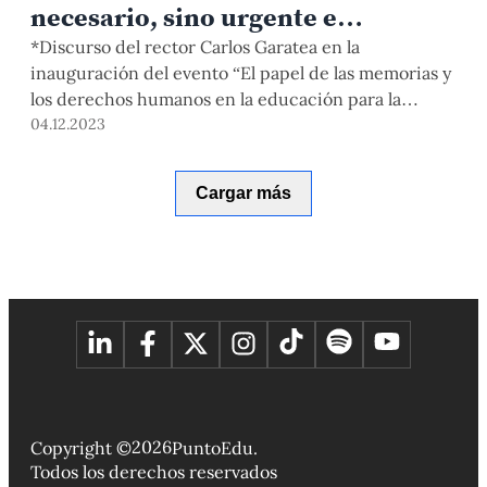
necesario, sino urgente e
imprescindible»
*Discurso del rector Carlos Garatea en la
inauguración del evento “El papel de las memorias y
los derechos humanos en la educación para la
democracia” en el marco del Simposio Permanente
04.12.2023
“Educar para la Democracia” Que este evento
ocurra en Lima ahora parece casi una obra de Dios
Cargar más
porque coincide con este momento de la […]
2026
Copyright ©
PuntoEdu.
Todos los derechos reservados