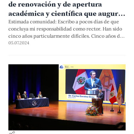
de renovación y de apertura
académica y científica que augura
un futuro prometedor»
Estimada comunidad: Escribo a pocos días de que
concluya mi responsabilidad como rector. Han sido
cinco años particularmente difíciles. Cinco años de
crisis sucesivas, políticas y sociales, con una
05.07.2024
pandemia que nos retuvo en casa, y se llevó a amigos
y compañeros de trabajo; cinco años de descalabro
general en el país; cinco años en […]