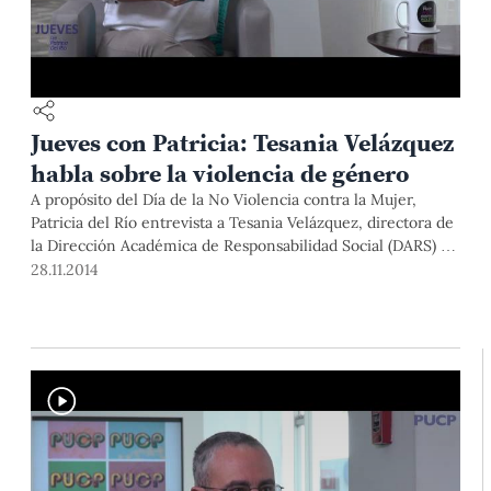
Jueves con Patricia: Tesania Velázquez
habla sobre la violencia de género
A propósito del Día de la No Violencia contra la Mujer,
Patricia del Río entrevista a Tesania Velázquez, directora de
la Dirección Académica de Responsabilidad Social (DARS) e
integrante del Grupo de Investigación de Género de la
28.11.2014
PUCP.