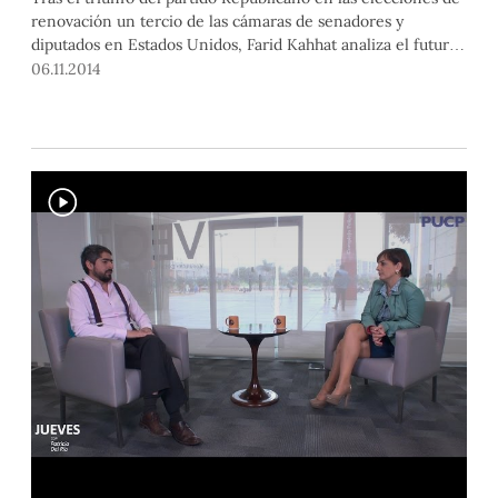
renovación un tercio de las cámaras de senadores y
diputados en Estados Unidos, Farid Kahhat analiza el futuro
del gobierno de Barack Obama junto a Patricia del Río.
06.11.2014