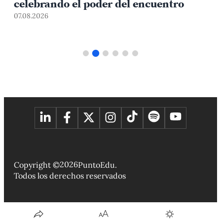
celebrando el poder del encuentro
0
07.08.2026
2026
Copyright ©
PuntoEdu.
Todos los derechos reservados