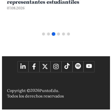
iantiles
en Amazonas: una red p
brechas y garantizar de
05.08.2026
2026
Copyright ©
PuntoEdu.
Todos los derechos reservados