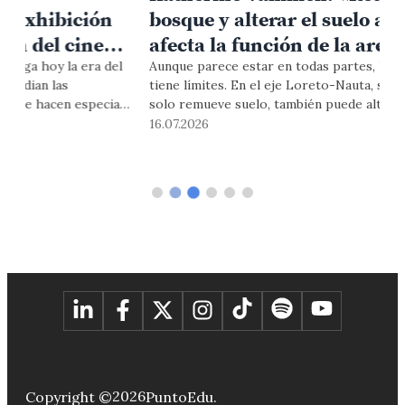
bosque y alterar el suelo arenoso
afecta la función de la arena como
filtro natural del agua»
Aunque parece estar en todas partes, la arena también
¿
tiene límites. En el eje Loreto-Nauta, su extracción no
a
solo remueve suelo, también puede alterar bosques
c
amazónicos, fuentes de agua y la salud de comunidades que
g
16.07.2026
0
dependen de un equilibrio cada vez más frágil. La Dra.
e
Vammen, especialista en manejo y calidad del agua, explica
s
por qué mirar este recurso es también mirar el futuro del
q
agua en la Amazonía.
2026
Copyright ©
PuntoEdu.