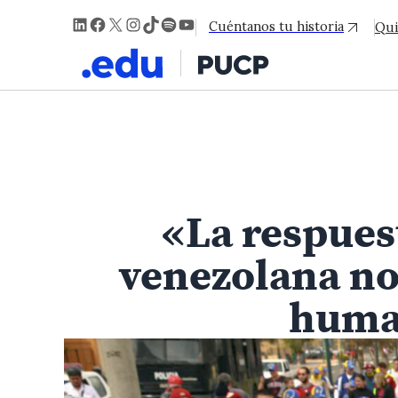
LinkedIn
Facebook
X
Instagram
TikTok
Spotify
YouTube
Cuéntanos tu historia
Qui
«La respues
venezolana no
human