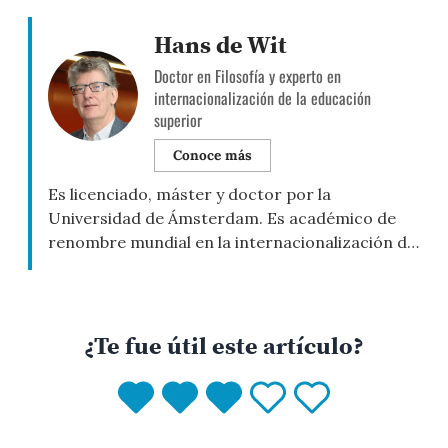
Hans de Wit
Doctor en Filosofía y experto en
internacionalización de la educación
superior
Conoce más
Es licenciado, máster y doctor por la
Universidad de Ámsterdam. Es académico de
renombre mundial en la internacionalización de
la educación superior. Ha dirigido centros y ha
ocupado cargos institucionales clave en ese
ámbito: fue director del Center for
International Higher Education en Boston
¿Te fue útil este artículo?
College (2015–2020), director del Center for
Higher Education Internationalisation (CHEI) en
[…]