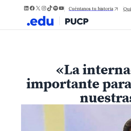
LinkedIn
Facebook
X
Instagram
TikTok
Spotify
YouTube
Cuéntanos tu historia
Qui
«La intern
importante para
nuestra