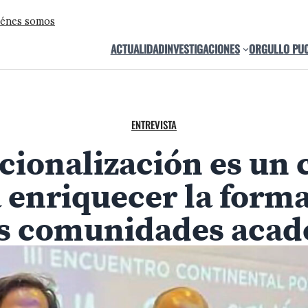
énes somos
ACTUALIDAD
INVESTIGACIONES
ORGULLO PU
ENTREVISTA
acionalización es un
 enriquecer la for
s comunidades aca