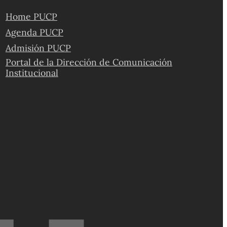
Educación PUCP, analiza la importancia de esta
Home PUCP
política.
Agenda PUCP
Admisión PUCP
Portal de la Dirección de Comunicación
Institucional