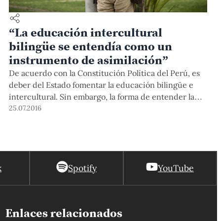
“La educación intercultural
bilingüe se entendía como un
instrumento de asimilación”
De acuerdo con la Constitución Política del Perú, es
deber del Estado fomentar la educación bilingüe e
intercultural. Sin embargo, la forma de entender la
interculturalidad y la diversidad lingüística en el país
25.07.2016
ha influenciado los intentos por implementar ese
enfoque dentro del sistema educativo. El Decreto
Supremo Nº 006-2016-MINEDU, firmado el 9 de julio,
significa un cambio histórico para la educación
k
Spotify
YouTube
peruana porque finalmente establece una ruta y una
serie de lineamientos para implementar la Educación
Intercultural y la Educación Intercultural Bilingüe. A
propósito de este tema, Martín Valdiviezo, doctor en
Enlaces relacionados
Educación y docente del Departamento de