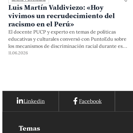
Luis Martín Valdiviezo: «Hoy
vivimos un recrudecimiento del
racismo en el Perú»
El docente PUCP y experto en temas de políticas
educativas y culturales conversó con PuntoEdu sobre
los mecanismos de discriminación racial durante este
siglo en el país, pero también respecto de cultura y
11.06.2026
legado a propósito del Mes de la Cultura Afroperuana.
Linkedin
Facebook
Temas