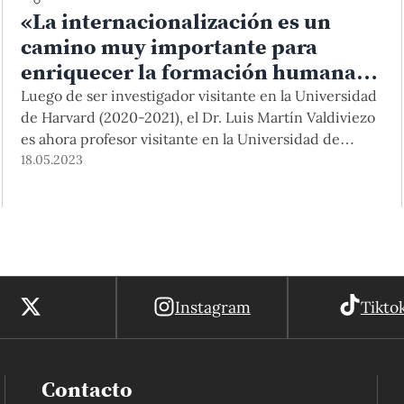
«La internacionalización es un
camino muy importante para
enriquecer la formación humana
de nuestras comunidades
Luego de ser investigador visitante en la Universidad
académicas»
de Harvard (2020-2021), el Dr. Luis Martín Valdiviezo
es ahora profesor visitante en la Universidad de
Brown (2022-2023). En esta entrevista habla sobre las
18.05.2023
oportunidades para los diálogos entre idiomas,
epistemologías y cosmovisiones a los que da pie la
experiencia de internacionalización. Oportunidades
de internacionalización en la […]
Instagram
Tikto
Contacto