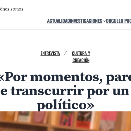
énes somos
ACTUALIDAD
INVESTIGACIONES
ORGULLO PU
ENTREVISTA
CULTURA Y
/
CREACIÓN
 «Por momentos, pare
 transcurrir por un c
político»