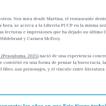
sotros. Nos mira desde Martina, el restaurante den
la hora, se acerca a la Librería PUCP en la misma sed
as lecturas e impresiones que ha dejado su último l
 Hildebrant y Carmen McEvoy.
(Pesopluma, 2025)
nació de una experiencia concret
e convirtió en una forma de pensar la burocracia, la
l libro, sus personajes, y el vínculo entre literatur
concreta: los años en que Ezio Neyra traba