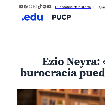
LinkedIn
Facebook
X
Instagram
TikTok
Spotify
YouTube
Cuéntanos tu historia
Qui
Ezio Neyra:
burocracia puede