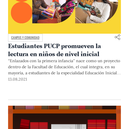
CAMPUS Y COMUNIDAD
Estudiantes PUCP promueven la
lectura en niños de nivel inicial
“Enlazados con la primera infancia” nace como un proyecto
dentro de la Facultad de Educación, el cual integra, en su
mayoría, a estudiantes de la especialidad Educación Inicial,
quienes apuestan por la mejora y el desarrollo de este nivel
13.08.2021
educativo en el Perú.