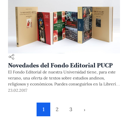
Novedades del Fondo Editorial PUCP
El Fondo Editorial de nuestra Universidad tiene, para este
verano, una oferta de textos sobre estudios andinos,
religiosos y económicos. Puedes conseguirlos en la Librería
PUCP. La comunidad universitaria tiene un 20% de
23.02.2017
descuento.
1
2
3
›