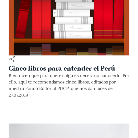
Cinco libros para entender el Perú
Bien dicen que para querer algo es necesario conocerlo. Por
ello, aquí te recomendamos cinco libros, editados por
nuestro Fondo Editorial PUCP, que nos dan luces de
diversos momentos de la historia del Perú. Y es que conocer
27.07.2019
el pasado hace que comprendamos mejor el presente, y
podamos vislumbrar lo que nos depara el futuro.