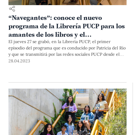
“Navegantes”: conoce el nuevo
programa de la Librería PUCP para los
amantes de los libros y el
conocimiento
El jueves 27 se grabó, en la Librería PUCP, el primer
episodio del programa que es conducido por Patricia del Río
y que se transmitirá por las redes sociales PUCP desde el
viernes 5 de mayo a las 6 p.m. Este espacio abrirá una
28.04.2023
ventana al mundo del conocimiento, la literatura y la
cultura para todo público.