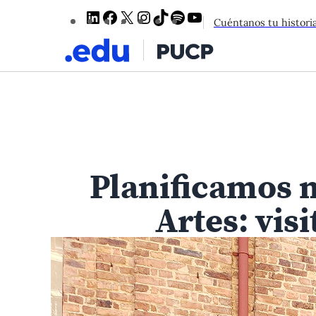
LinkedIn
Facebook
X
Instagram
TikTok
Spotify
YouTube
Cuéntanos tu histori
Planificamos m
Artes: vis