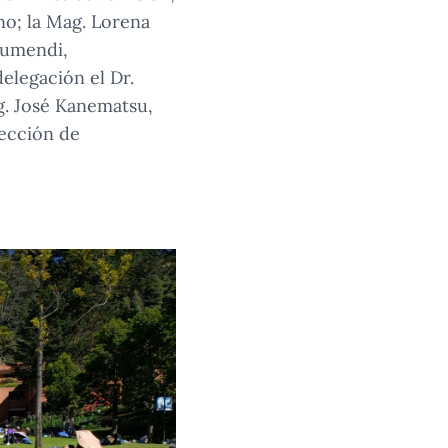
ano; la Mag. Lorena
lumendi,
elegación el Dr.
g. José Kanematsu,
rección de