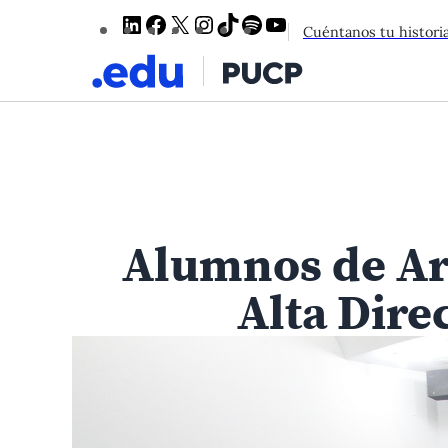
LinkedIn
Facebook
X
Instagram
TikTok
Spotify
YouTube
Cuéntanos tu histori
Alumnos de Ar
Alta Dire