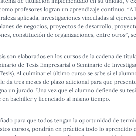
sistema de titulación implementado en su unidad, y ex
como profesores logran un aprendizaje continuo. “A l
raleza aplicada, investigaciones vinculadas al ejercici
planes de negocios, proyectos de desarrollo, proyect
nes, constitución de organizaciones, entre otros”, se
sis son elaborados en los cursos de la cadena de titu
inario de Tesis Empresarial o Seminario de Investigac
esis). Al culminar el último curso se sabe si el alumno
e le da tres meses de plazo adicional para que present
igna un jurado. Una vez que el alumno defiende su tesi
e en bachiller y licenciado al mismo tiempo.
eñado para que todos tengan la oportunidad de termin
estos cursos, pondrán en práctica todo lo aprendido e