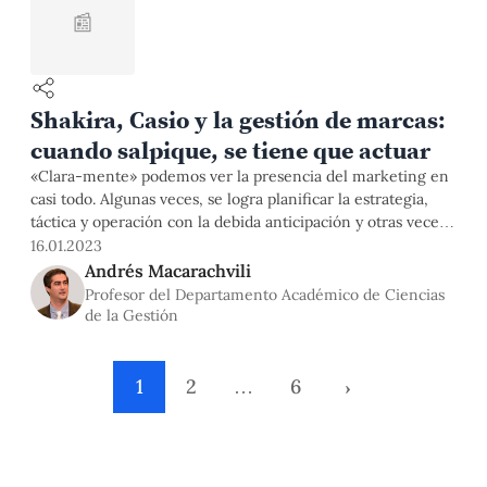
📰
Shakira, Casio y la gestión de marcas:
cuando salpique, se tiene que actuar
«Clara-mente» podemos ver la presencia del marketing en
casi todo. Algunas veces, se logra planificar la estrategia,
táctica y operación con la debida anticipación y otras veces
se desarrollan de manera emergente (Mintzberg y Waters,
16.01.2023
1985) porque el entorno así lo amerita. Esto último es algo
Andrés Macarachvili
que estamos viendo con la Sesión 53 de Bizarrap
Profesor del Departamento Académico de Ciencias
de la Gestión
1
2
…
6
›