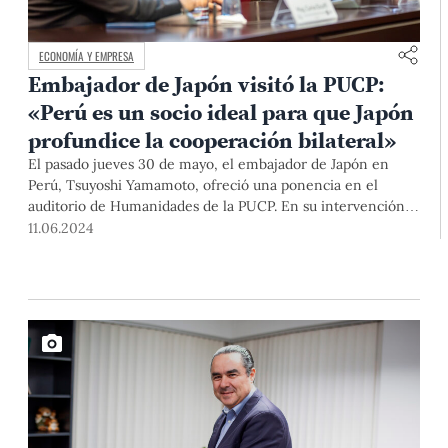
ECONOMÍA Y EMPRESA
Embajador de Japón visitó la PUCP:
«Perú es un socio ideal para que Japón
profundice la cooperación bilateral»
El pasado jueves 30 de mayo, el embajador de Japón en
Perú, Tsuyoshi Yamamoto, ofreció una ponencia en el
auditorio de Humanidades de la PUCP. En su intervención,
destacó los sólidos lazos históricos y económicos entre
11.06.2024
ambos países, así como la relevancia de la APEC y la
contribución de la comunidad nikkei.