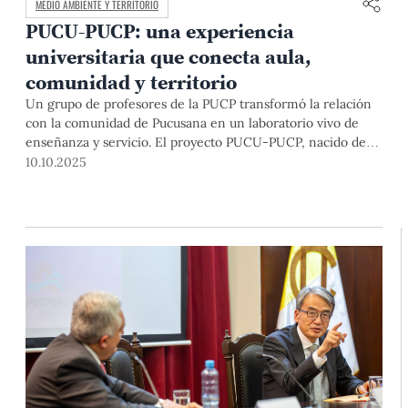
MEDIO AMBIENTE Y TERRITORIO
PUCU-PUCP: una experiencia
universitaria que conecta aula,
comunidad y territorio
Un grupo de profesores de la PUCP transformó la relación
con la comunidad de Pucusana en un laboratorio vivo de
enseñanza y servicio. El proyecto PUCU-PUCP, nacido de
una investigación sobre gestión y diversidad cultural,
10.10.2025
produjo la coedición Surcando Mares, y dejó “huellas” en
microempresas locales, colegios y prácticas docentes.