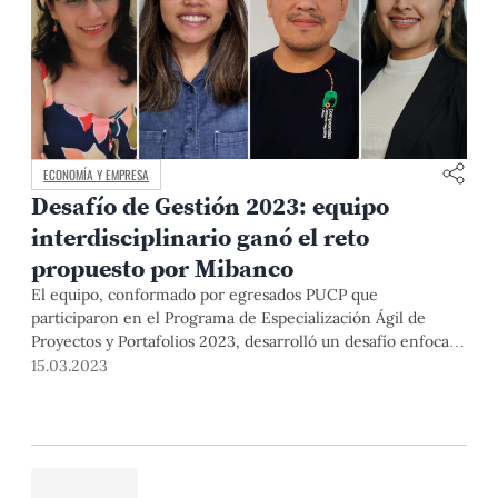
ECONOMÍA Y EMPRESA
Desafío de Gestión 2023: equipo
interdisciplinario ganó el reto
propuesto por Mibanco
El equipo, conformado por egresados PUCP que
participaron en el Programa de Especialización Ágil de
Proyectos y Portafolios 2023, desarrolló un desafío enfocado
en mejorar la independencia económica de las mujeres.
15.03.2023