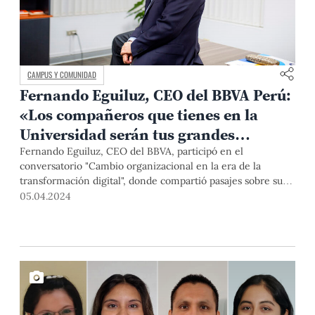
CAMPUS Y COMUNIDAD
Fernando Eguiluz, CEO del BBVA Perú:
«Los compañeros que tienes en la
Universidad serán tus grandes
palancas de apoyo»
Fernando Eguiluz, CEO del BBVA, participó en el
conversatorio "Cambio organizacional en la era de la
transformación digital", donde compartió pasajes sobre su
experiencia en el sector y cómo personalmente fue
05.04.2024
labrando su camino profesional. Además, conversó con
PuntoEdu sobre su libro 1 en un millón y el motivo que lo
impulsó a escribirlo.