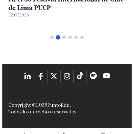
de Lima PUCP
22.07.2026
2
2026
Copyright ©
PuntoEdu.
Todos los derechos reservados