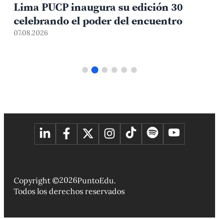
Lima PUCP inaugura su edición 30
celebrando el poder del encuentro
0
07.08.2026
2026
Copyright ©
PuntoEdu.
Todos los derechos reservados