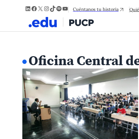
LinkedIn
Facebook
X
Instagram
TikTok
Spotify
YouTube
Cuéntanos tu historia
Qui
Oficina Central d