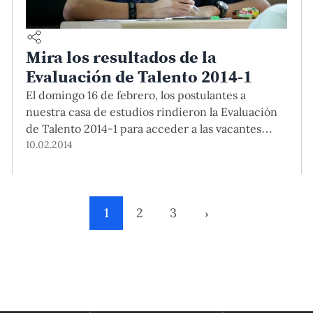
Mira los resultados de la
Evaluación de Talento 2014-1
El domingo 16 de febrero, los postulantes a
nuestra casa de estudios rindieron la Evaluación
de Talento 2014-1 para acceder a las vacantes
ofrecidas para Letras, Ciencias, Arte, Arquitectura
10.02.2014
y Educación. ¡Felicitaciones a los nuevos
cachimbos y bienvenidos! Para ver los resultados,
haz clic aquí.
1
2
3
›