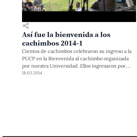
Así fue la bienvenida a los
cachimbos 2014-1
Cientos de cachimbos celebraron su ingreso a la
PUCP en la Bienvenida al cachimbo organizada
por nuestra Universidad. Ellos ingresaron por
Primera Opción, ITS, Evaluación del Talento y los
18.03.2014
procesos de becas 18, Dintilhac y Fe y Alegría.