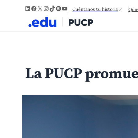
LinkedIn
Facebook
X
Instagram
TikTok
Spotify
YouTube
Cuéntanos tu historia
Qui
La PUCP promueve