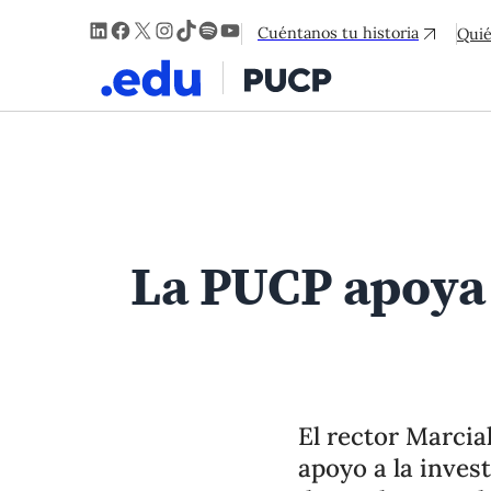
LinkedIn
Facebook
X
Instagram
TikTok
Spotify
YouTube
Cuéntanos tu historia
Qui
La PUCP apoya 
El rector Marcia
apoyo a la inves