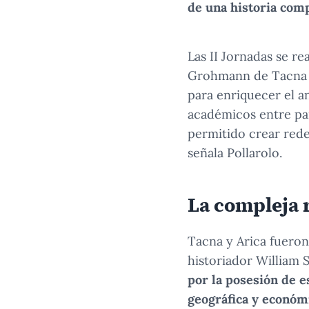
de una historia comp
Las II Jornadas se re
Grohmann de Tacna y
para enriquecer el an
académicos entre paí
permitido crear rede
señala Pollarolo.
La compleja r
Tacna y Arica fueron
historiador William
por la posesión de 
geográfica y económi