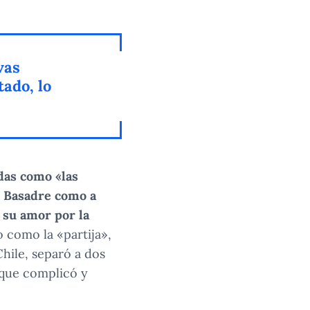
vas
tado, lo
das como «las
e Basadre como a
 su amor por la
 como la «partija»,
hile, separó a dos
 que complicó y