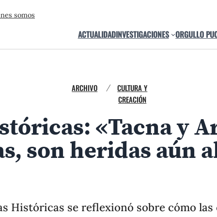
énes somos
ACTUALIDAD
INVESTIGACIONES
ORGULLO PU
ARCHIVO
CULTURA Y
/
CREACIÓN
stóricas: «Tacna y A
cabo de manera presencial en las ciudades de Arica (22 y 
as, son heridas aún a
era presencial en las ciudades de Arica (22 y 23 de agosto) y Tacna 
as Históricas se reflexionó sobre cómo las 