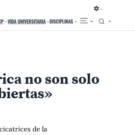
CP
VIDA UNIVERSITARIA
DISCIPLINAS
Compartir
Cambiar el tamaño
rica no son solo
23 de agosto) y
1
/
4
biertas»
(24 de agosto).
cicatrices de la