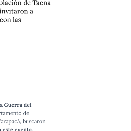
oblación de Tacna
 invitaron a
con las
la Guerra del
artamento de
Tarapacá, buscaron
 este evento,