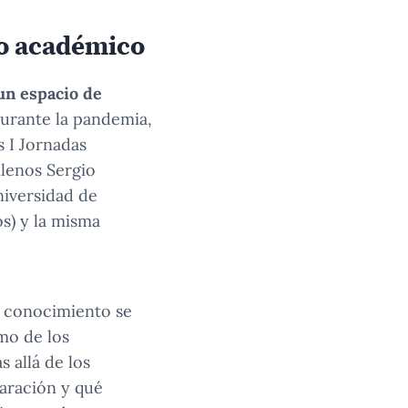
ogo académico
un espacio de
urante la pandemia,
s I Jornadas
ilenos Sergio
niversidad de
s) y la misma
i conocimiento se
smo de los
 allá de los
paración y qué