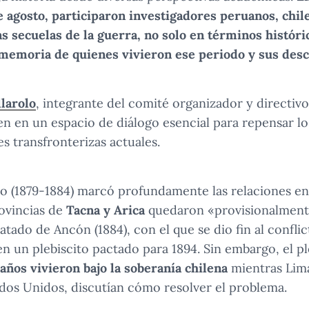
de agosto, participaron investigadores peruanos, chile
s secuelas de la guerra, no solo en términos históri
a memoria de quienes vivieron ese periodo y sus des
larolo
, integrante del comité organizador y directiv
en en un espacio de diálogo esencial para repensar lo
es transfronterizas actuales.
co (1879-1884) marcó profundamente las relaciones en
ovincias de
Tacna y Arica
quedaron «provisionalmente
atado de Ancón (1884), con el que se dio fin al confli
en un plebiscito pactado para 1894. Sin embargo, el p
años vivieron bajo la soberanía chilena
mientras Lima
dos Unidos, discutían cómo resolver el problema.