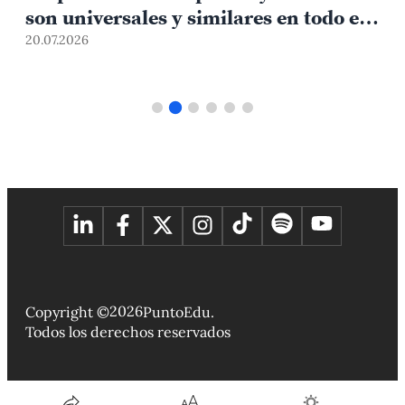
son universales y similares en todo el
mundo
20.07.2026
1
2026
Copyright ©
PuntoEdu.
Todos los derechos reservados