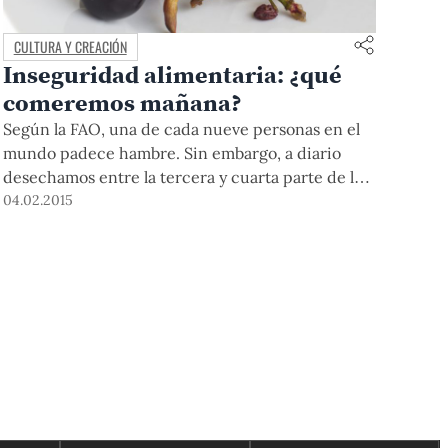
CULTURA Y CREACIÓN
Inseguridad alimentaria: ¿qué
comeremos mañana?
Según la FAO, una de cada nueve personas en el
mundo padece hambre. Sin embargo, a diario
desechamos entre la tercera y cuarta parte de los
alimentos que se producen a nivel mundial. ¿Qué
04.02.2015
evita que se distribuyan de manera adecuada? Si
tomamos en cuenta que seremos 9 mil millones de
habitantes en el 2050 y que el impacto del cambio
climático se intensificará con el paso de los años,
el panorama a futuro obliga a tomar acciones
preventivas hoy. ¿Qué podemos hacer en el Perú?