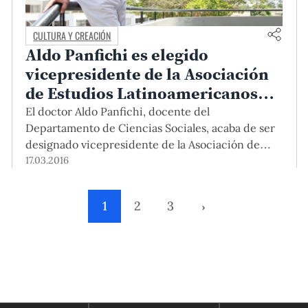
CULTURA Y CREACIÓN
Aldo Panfichi es elegido
vicepresidente de la Asociación
de Estudios Latinoamericanos
(LASA)
El doctor Aldo Panfichi, docente del
Departamento de Ciencias Sociales, acaba de ser
designado vicepresidente de la Asociación de
Estudios Latinoamericanos (LASA), luego de 26
17.03.2016
años de ser un activo miembro de la prestigiosa
asociación. Él nos cuenta lo que representa
1
2
3
›
dirigir la organización que lo vio crecer
profesional e intelectualmente.