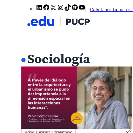
LinkedIn
Facebook
X
Instagram
TikTok
Spotify
YouTube
Cuéntanos tu histori
Sociología
MEDIO AMBIENTE Y TERRITORIO