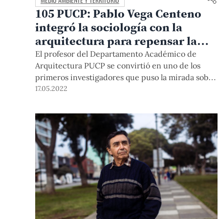
105 PUCP: Pablo Vega Centeno
integró la sociología con la
arquitectura para repensar la
ciudad
El profesor del Departamento Académico de
Arquitectura PUCP se convirtió en uno de los
primeros investigadores que puso la mirada sobre
las interacciones humanas en los espacios
17.05.2022
construidos.