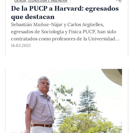
De la PUCP a Harvard: egresados
que destacan
Sebastián Muñoz-Nájar y Carlos Argüelles,
egresados de Sociología y Física PUCP, han sido
contratados como profesores de la Universidad
de Harvard. En febrero, Carlos obtuvo la Beca de
14.03.2021
Investigación Sloan 2021, otorgada a los más
prometedores académicos jóvenes de
universidades de Estados Unidos y Canadá.
Conoce más sobre ellos en esta nota.