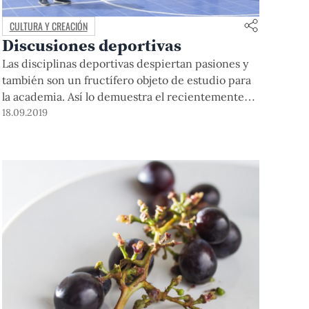
CULTURA Y CREACIÓN
Discusiones deportivas
Las disciplinas deportivas despiertan pasiones y
también son un fructífero objeto de estudio para
la academia. Así lo demuestra el recientemente
formado grupo Deporte y Sociedad, que busca
18.09.2019
analizar la realidad sociocultural del país desde la
problemática deportiva.