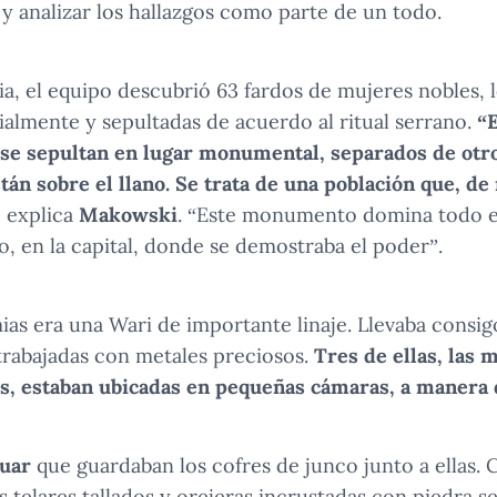
y analizar los hallazgos como parte de un todo.
ia, el equipo descubrió 63 fardos de mujeres nobles, l
almente y sepultadas de acuerdo al ritual serrano.
“E
 se sepultan en lugar monumental, separados de otr
án sobre el llano. Se trata de una población que, d
, explica
Makowski
. “Este monumento domina todo el
o, en la capital, donde se demostraba el poder”.
as era una Wari de importante linaje. Llevaba consi
trabajadas con metales preciosos.
Tres de ellas, las 
is, estaban ubicadas en pequeñas cámaras, a manera 
juar
que guardaban los cofres de junco junto a ellas.
os telares tallados y orejeras incrustadas con piedra s