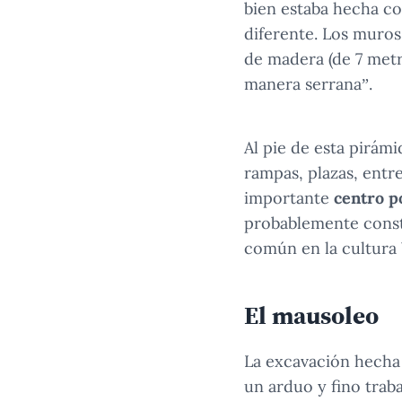
bien estaba hecha c
diferente. Los muros
de madera (de 7 metr
manera serrana”.
Al pie de esta pirám
rampas, plazas, entr
importante
centro po
probablemente cons
común en la cultura 
El mausoleo
La excavación hech
un arduo y fino trab