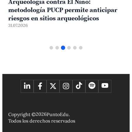
Arqueología contra El Niño:
metodología PUCP permite anticipar
3
riesgos en sitios arqueológicos
31.07.2026
2026
Copyright ©
PuntoEdu.
Todos los derechos reservados