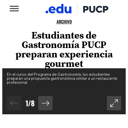
ARCHIVO
Estudiantes de
Gastronomía PUCP
preparan experiencia
gourmet
En el curso del Programa de Gastronomía, los estudiantes
preparan una propuesta gastronómica similar a un restaurante
profesional.
1
/
8