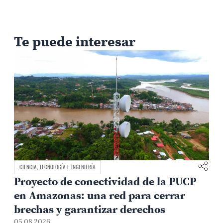
Te puede interesar
CAMPUS Y COMUNIDAD
la PUCP
Lamentamos el fallecimiento del 
rrar
Fernando D’Alessio, fundador y l
s
de Centrum PUCP
03.08.2026