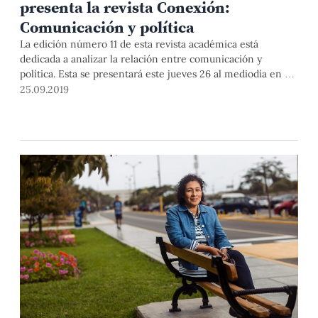
presenta la revista Conexión:
Comunicación y política
La edición número 11 de esta revista académica está
dedicada a analizar la relación entre comunicación y
política. Esta se presentará este jueves 26 al mediodía en el
aula Z114 del Pabellón Z.
25.09.2019