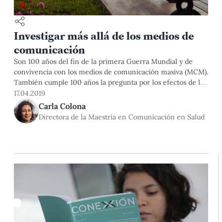
Investigar más allá de los medios de
comunicación
Son 100 años del fin de la primera Guerra Mundial y de
convivencia con los medios de comunicación masiva (MCM).
También cumple 100 años la pregunta por los efectos de los
MCM, adscrita al paradigma newtoniano para el que la
17.04.2019
realidad (“objetiva-externa”) podría ser aprehendida con la
Carla Colona
aplicación estricta de un método. Los estudios de
Directora de la Maestría en Comunicación en Salud