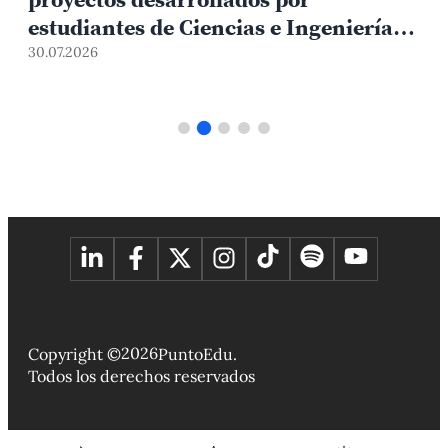
estudiantes de Ciencias e Ingeniería
PUCP orientados a atender
30.07.2026
1
necesidades del país
2026
Copyright ©
PuntoEdu.
Todos los derechos reservados