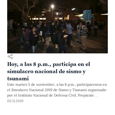
Hoy, a las 8 p.m., participa en el
simulacro nacional de sismo y
tsunami
Este martes 5 de noviembre, a las 8 p.m., participaremos en
el Simulacro Nacional 2019 de Sismo y Tsunami organizado
por el Instituto Nacional de Defensa Civil. Prepárate
adecuadamente, ubica una zona de seguridad cerca al área
05.11.2019
en la que estarás a esa hora y sigue las instrucciones de los
brigadistas designados.