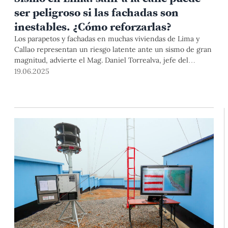
ser peligroso si las fachadas son
inestables. ¿Cómo reforzarlas?
Los parapetos y fachadas en muchas viviendas de Lima y
Callao representan un riesgo latente ante un sismo de gran
magnitud, advierte el Mag. Daniel Torrealva, jefe del
Laboratorio de Estructuras de la PUCP. Conoce qué acciones
19.06.2025
propone para reforzar estas construcciones y reducir el
peligro.