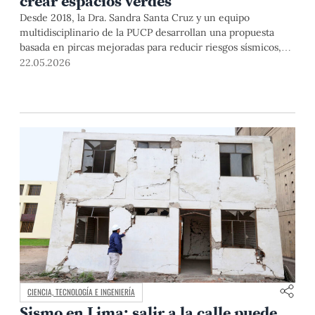
crear espacios verdes
Desde 2018, la Dra. Sandra Santa Cruz y un equipo
multidisciplinario de la PUCP desarrollan una propuesta
basada en pircas mejoradas para reducir riesgos sísmicos,
fortalecer la resiliencia urbana y promover soluciones
22.05.2026
sostenibles en zonas de ladera.
CIENCIA, TECNOLOGÍA E INGENIERÍA
Sismo en Lima: salir a la calle puede