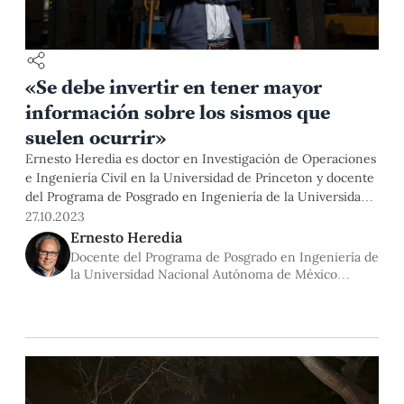
«Se debe invertir en tener mayor
información sobre los sismos que
suelen ocurrir»
Ernesto Heredia es doctor en Investigación de Operaciones
e Ingeniería Civil en la Universidad de Princeton y docente
del Programa de Posgrado en Ingeniería de la Universidad
Nacional Autónoma de México. El especialista vino a la
27.10.2023
PUCP invitado por nuestra Maestría en Ingeniería Civil para
Ernesto Heredia
dictar clases magistrales.
Docente del Programa de Posgrado en Ingeniería de
la Universidad Nacional Autónoma de México
(UNAM)