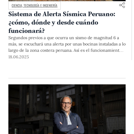
CIENCIA, TECNOLOGÍA E INGENIERÍA
Sistema de Alerta Sísmica Peruano:
¿cómo, dónde y desde cuándo
funcionará?
Segundos previos a que ocurra un sismo de magnitud 6 a
más, se escuchará una alerta por unas bocinas instaladas a lo
largo de la zona costera peruana. Así es el funcionamiento
del SASPe, un sistema que se prevé empiece a probarse en
18.06.2025
septiembre de este año en Lima y Callao. Nuestros
profesores del Departamento de Ingeniería, Dr. Hernando
Tavera (jefe del IGP) y Mag. David Chávez, nos cuentan en
qué consiste, lo que falta para su implementación, y la
importancia de promover la prevención.