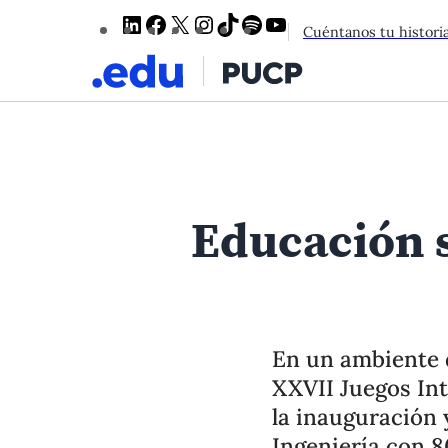
LinkedIn
Facebook
X
Instagram
TikTok
Spotify
YouTube
Cuéntanos tu histori
1
/
Educación s
7
En un ambiente 
XXVII Juegos Int
la inauguración 
Ingeniería con 8