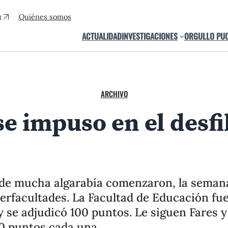
a
Quiénes somos
ACTUALIDAD
INVESTIGACIONES
ORGULLO PU
ARCHIVO
e impuso en el desfi
de mucha algarabía comenzaron, la semana
erfacultades. La Facultad de Educación fue
y se adjudicó 100 puntos. Le siguen Fares y
0 puntos cada una.