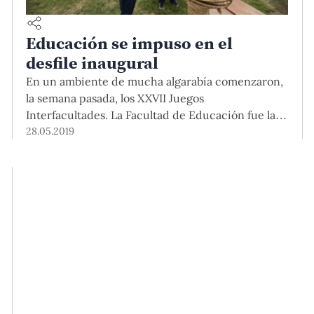
Educación se impuso en el
desfile inaugural
En un ambiente de mucha algarabía comenzaron,
la semana pasada, los XXVII Juegos
Interfacultades. La Facultad de Educación fue la
ganadora de la inauguración y se adjudicó 100
28.05.2019
puntos. Le siguen Fares y Ciencias e Ingeniería
con 80 puntos cada una.