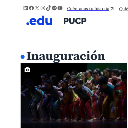
LinkedIn
Facebook
X
Instagram
TikTok
Spotify
YouTube
Cuéntanos tu historia
Qui
Inauguración