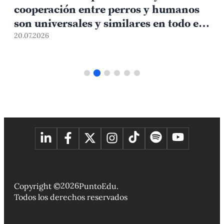
e
cooperación entre perros y humanos
son universales y similares en todo el
mundo
20.07.2026
1
2026
Copyright ©
PuntoEdu.
Todos los derechos reservados