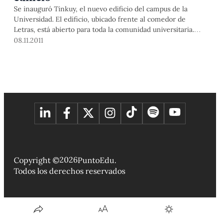
Se inauguró Tinkuy, el nuevo edificio del campus de la
Universidad. El edificio, ubicado frente al comedor de
Letras, está abierto para toda la comunidad universitaria.
Este se llamará Tinkuy. ¿Por qué Tinkuy? Este vocablo
08.11.2011
quechua significa «encuentro» y fue elegido por la
comunidad universitaria. [Mira el video donde el doctor
Rodolfo Cerrón-Palomino explica este
2026
Copyright ©
PuntoEdu.
Todos los derechos reservados