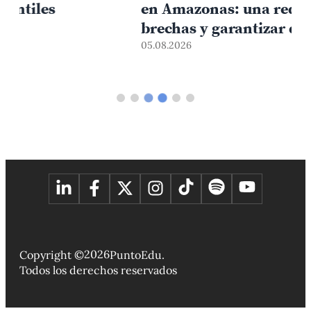
en Amazonas: una red para cerrar
brechas y garantizar derechos
05.08.2026
0
2026
Copyright ©
PuntoEdu.
Todos los derechos reservados