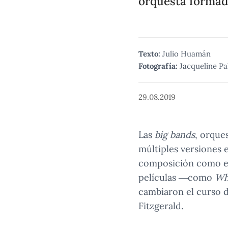
orquesta formada
Texto:
Julio Huamán
Fotografía:
Jacqueline Pa
29.08.2019
Las
big bands
, orque
múltiples versiones 
composición como en
películas —como
Wh
cambiaron el curso de
Fitzgerald.