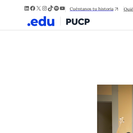
LinkedIn
Facebook
X
Instagram
TikTok
Spotify
YouTube
Cuéntanos tu historia
Qui