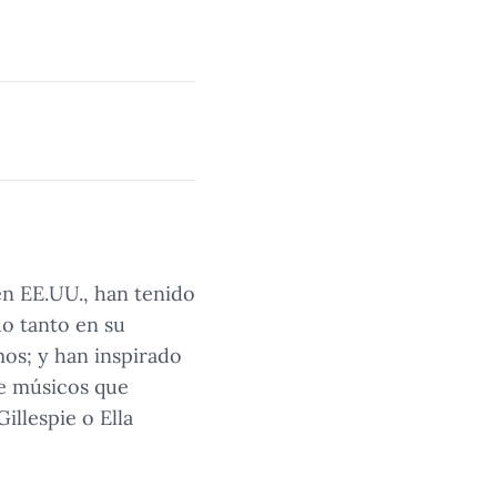
 en EE.UU., han tenido
do tanto en su
os; y han inspirado
de músicos que
illespie o Ella