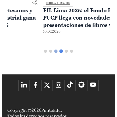
CULTURA Y CREACIÓN
FIL Lima 2026: el Fondo Editorial
PUCP llega con novedades,
presentaciones de libros y un sorteo
0
para sus lectores
10.07.2026
2026
Copyright ©
PuntoEdu.
Todos los derechos reservados