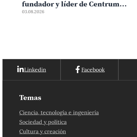
anticipar riesgos en sitios
arqueológicos
31.07.2026
Linkedin
Facebook
Temas
Ciencia, tecnología e ingeniería
Sociedad y política
Cultura y creación