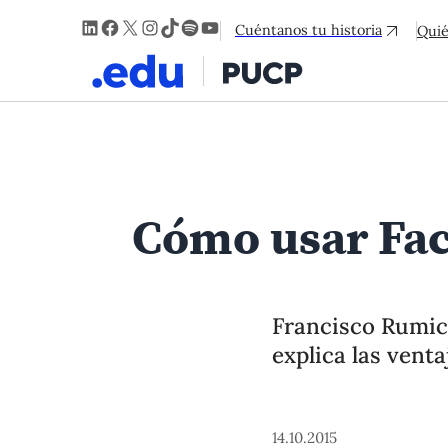
LinkedIn
Facebook
X
Instagram
TikTok
Spotify
YouTube
Cuéntanos tu historia
Qui
Cómo usar Fac
Francisco Rumic
explica las venta
14.10.2015