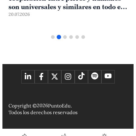
son universales y similares en todo el
mundo
20.07.2026
1
2026
Copyright ©
PuntoEdu.
Todos los derechos reservados