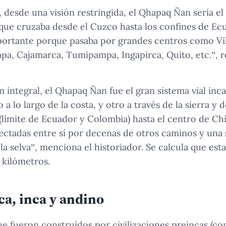
, desde una visión restringida, el Qhapaq Ñan sería el
al que cruzaba desde el Cuzco hasta los confines de E
portante porque pasaba por grandes centros como V
a, Cajamarca, Tumipampa, Ingapirca, Quito, etc.”, 
n integral, el Qhapaq Ñan fue el gran sistema vial inc
a lo largo de la costa, y otro a través de la sierra y d
(límite de Ecuador y Colombia) hasta el centro de Chi
ectadas entre sí por decenas de otros caminos y una 
la selva”, menciona el historiador. Se calcula que est
 kilómetros.
a, inca y andino
ue fueron construidos por civilizaciones preincas (c