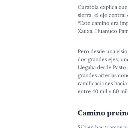
Curatola explica que
sierra, el eje centr
“Este camino era im
Xauxa, Huanuco Pamp
Pero desde una visió
dos grandes ejes: uno 
Llegaba desde Pasto 
grandes arterias con
ramificaciones hacia 
entre 40 mil y 60 mil
Camino preinc
Si bien hay tramos q