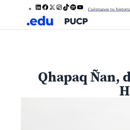
LinkedIn
Facebook
X
Instagram
TikTok
Spotify
YouTube
Cuéntanos tu histori
Qhapaq Ñan, d
H