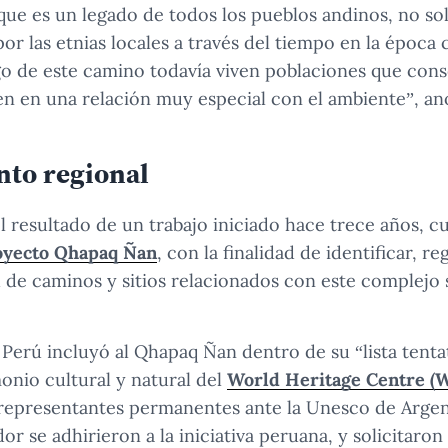
que es un legado de todos los pueblos andinos, no sol
r las etnias locales a través del tiempo en la época c
rgo de este camino todavía viven poblaciones que cons
en en una relación muy especial con el ambiente”, anot
nto regional
el resultado de un trabajo iniciado hace trece años, 
oyecto Qhapaq Ñan
, con la finalidad de identificar, re
d de caminos y sitios relacionados con este complejo s
 Perú incluyó al Qhapaq Ñan dentro de su “lista tenta
monio cultural y natural del
World Heritage Centre (
 representantes permanentes ante la Unesco de Argen
dor se adhirieron a la iniciativa peruana, y solicitaro