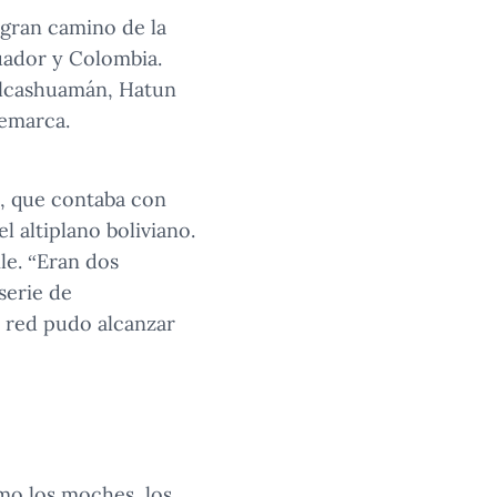
 gran camino de la
cuador y Colombia.
ilcashuamán, Hatun
remarca.
a, que contaba con
el altiplano boliviano.
le. “Eran dos
serie de
a red pudo alcanzar
omo los moches, los