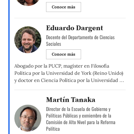
Conoce más
Eduardo Dargent
Docente del Departamento de Ciencias
Sociales
Conoce más
Abogado por la PUCP, magíster en Filosofía
Política por la Universidad de York (Reino Unido)
y doctor en Ciencia Política por la Universidad de
Texas en Austin. Sus líneas de investigación se
centran en la política de las políticas públicas, la
Martín Tanaka
economía política, el Estado en América Latina y
Director de la Escuela de Gobierno y
los partidos políticos. En el 2009 […]
Políticas Públicas y exmiembro de la
Comisión de Alto Nivel para la Reforma
Política