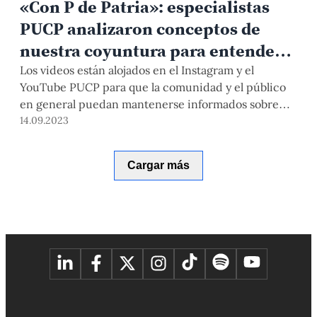
«Con P de Patria»: especialistas
PUCP analizaron conceptos de
nuestra coyuntura para entender
al país
Los videos están alojados en el Instagram y el
YouTube PUCP para que la comunidad y el público
en general puedan mantenerse informados sobre
ideas claves para comprender al Perú.
14.09.2023
Cargar más