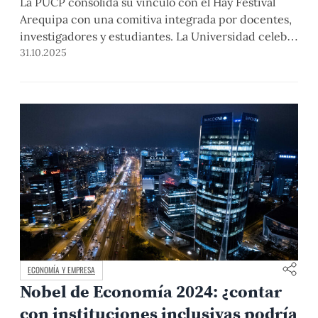
La PUCP consolida su vínculo con el Hay Festival
Arequipa con una comitiva integrada por docentes,
investigadores y estudiantes. La Universidad celebra
mesas, talleres, proyecciones y una lectura
31.10.2025
continuada en homenaje a Mario Vargas Llosa.
ECONOMÍA Y EMPRESA
Nobel de Economía 2024: ¿contar
con instituciones inclusivas podría