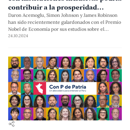
contribuir a la prosperidad
peruana?
Daron Acemoglu, Simon Johnson y James Robinson
han sido recientemente galardonados con el Premio
Nobel de Economía por sus estudios sobre el
impacto de las instituciones en la riqueza de los
24.10.2024
países. En esta nota, nuestros profesores, el Dr.
Eduardo Dargent y el Mag. José Gallardo, explican
las ideas clave propuestas por los nobeles y subrayan
la importancia de fomentar instituciones inclusivas
en el Perú.