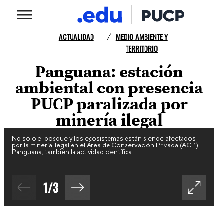
ACTUALIDAD
MEDIO AMBIENTE Y
/
TERRITORIO
Panguana: estación
ambiental con presencia
PUCP paralizada por
minería ilegal
No solo el bosque y los ecosistemas están siendo afectados
por la minería ilegal en el Área de Conservación Privada (ACP)
Panguana, también la actividad científica.
1
/
3