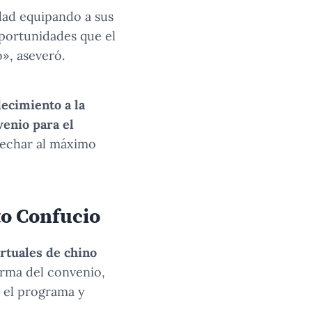
dad equipando a sus
portunidades que el
o», aseveró.
ecimiento a la
venio para el
ovechar al máximo
uto Confucio
irtuales de chino
irma del convenio,
n el programa y