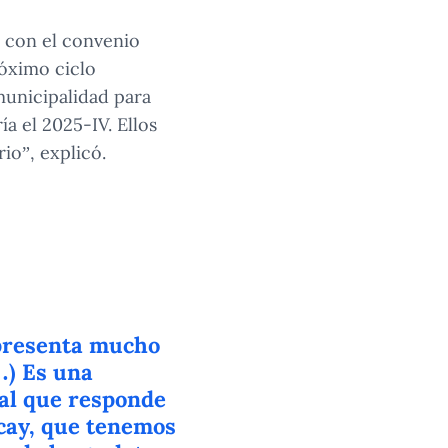
 con el convenio
róximo ciclo
municipalidad para
a el 2025-IV. Ellos
io”, explicó.
epresenta mucho
…) Es una
nal que responde
cay, que tenemos