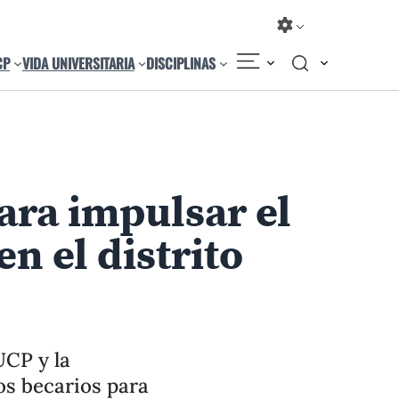
CP
VIDA UNIVERSITARIA
DISCIPLINAS
Compartir
Cambiar el tamaño
ra impulsar el
ó la importancia
1
/
4
n el distrito
 convenio para el desarrollo de los jóvenes del
UCP y la
s becarios para