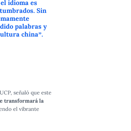
 el idioma es
stumbrados. Sin
sumamente
dido palabras y
cultura china”.
PUCP, señaló que este
ue transformará la
endo el vibrante