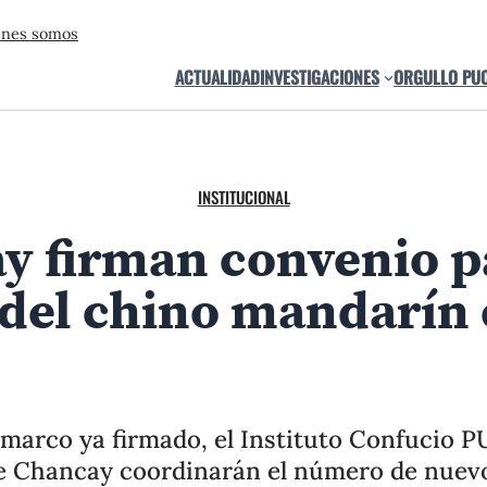
énes somos
ACTUALIDAD
INVESTIGACIONES
ORGULLO PU
INSTITUCIONAL
y firman convenio pa
uan Álvarez Andrade, expresó su agradecimiento y resalt
jóvenes del distrito.
del chino mandarín e
Andrade, expresó su agradecimiento y resaltó la importancia de este
marco ya firmado, el Instituto Confucio P
e Chancay coordinarán el número de nuevo